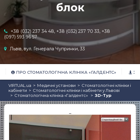
блок
+38 (032) 237 34 48, +38 (032) 237 70 33, +38
(097) 593 96 57
Бари та паби
Львів, вул. Генерала Чупринки, 33
ПРО СТОМАТОЛОГІЧНА КЛІНІКА «ГАЛДЕНТС»
3D
VIRTUAL.ua
Медичні установи
Стоматологічні клініки і
кабінети
Стоматологічні клініки і кабінети у Львові
Стоматологічна клініка «Галдентс»
3D-Тур
_